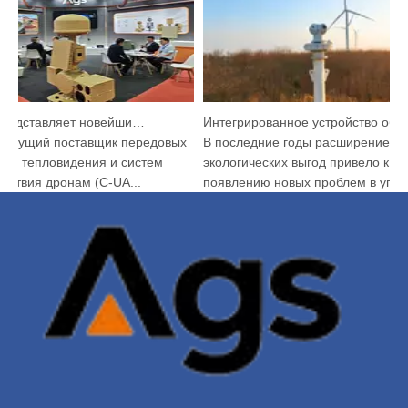
Argustec представляет новейшие C-UAS и тепловые технологии в КЛ
Интегрированное устройство обнаружения и отслеживания HP-PRS: панорамное видение защиты от птиц
ведущий поставщик передовых
В последние годы расширение
я тепловидения и систем
экологических выгод привело к
ствия дронам (C-UA...
появлению новых проблем в управ
Объе...