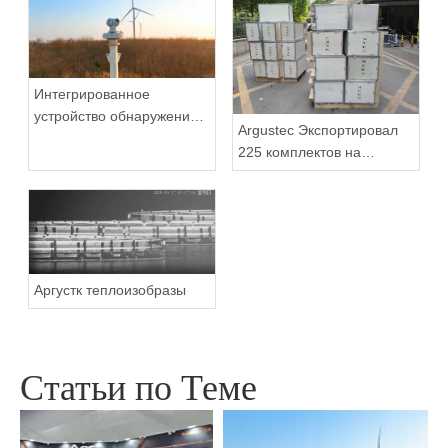
Интегрированное
устройство обнаружения и
Argustec Экспортировал
отслеживания HP-PRS:
225 комплектов на
панорамное видение
большие расстояния
защиты от птиц
теплоизображение PTZ
для Турции
Аргустк теплоизобразы
Статьи по Теме